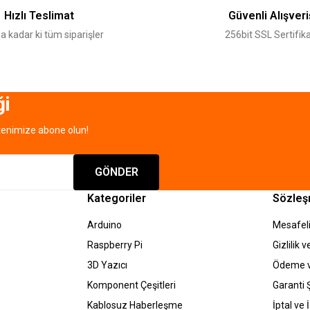
Deneyimini Paylaş
Yorum Yaz
Soru Sor
Hızlı Teslimat
Güvenli Alışveri
a kadar ki tüm siparişler
256bit SSL Sertifika
ği
tenimize abone olun!
Gönder
GÖNDER
Kategoriler
Sözleş
Arduino
Mesafeli
Raspberry Pi
Gizlilik 
3D Yazıcı
Ödeme v
Komponent Çeşitleri
Garanti Ş
Kablosuz Haberleşme
İptal ve 