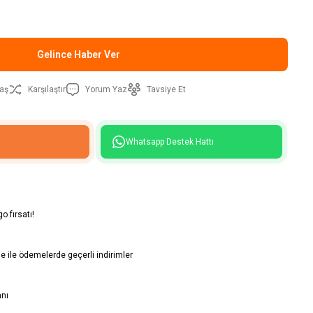
Gelince Haber Ver
aş
Karşılaştır
Yorum Yaz
Tavsiye Et
Whatsapp Destek Hattı
o fırsatı!
 ile ödemelerde geçerli indirimler
anı