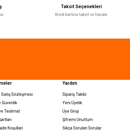
ş
Taksit Seçenekleri
sı
Kredi kartına taksit ve havale
meler
Yardım
 Satış Sözleşmesi
Sipariş Takibi
ve Güvenlik
Yeni Üyelik
e Teslimat
Üye Girişi
artları
Şifremi Unuttum
İade Koşullari
Sıkça Sorulan Sorular