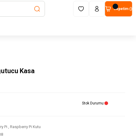
Sepetim (
)
ğutucu Kasa
Stok Durumu
y Pi
,
Raspberry Pi Kutu
38