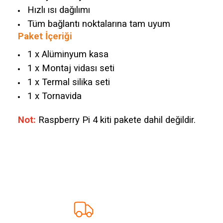
Hızlı ısı dağılımı
Tüm bağlantı noktalarına tam uyum
Paket İçeriği
1 x Alüminyum kasa
1 x Montaj vidası seti
1 x Termal silika seti
1 x Tornavida
Not:
Raspberry Pi 4 kiti pakete dahil değildir.
Bu ürünün fiyat bilgisi, resim, ürün açıklamalarında ve diğer konularda ye
Görüş ve önerileriniz için teşekkür ederiz.
Ürün resmi kalitesiz, bozuk veya görüntülenemiyor.