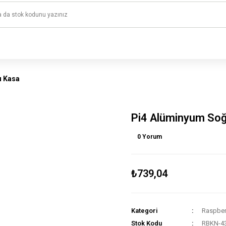
1500 TL ve üzeri alışverişlerinizde kargo ücretsiz!
HAYAL ET - TASARLA - ÇALIŞTIR
u Kasa
Pi4 Alüminyum So
0 Yorum
₺739,04
Kategori
Raspberr
Stok Kodu
RBKN-4