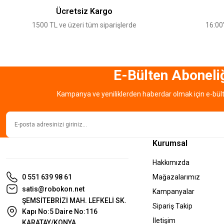
Ürün açıklamasında eksik bilgiler bulunuyor.
Ücretsiz Kargo
Ürün bilgilerinde hatalar bulunuyor.
1500 TL ve üzeri tüm siparişlerde
16:00’
Ürün fiyatı diğer sitelerden daha pahalı.
Bu ürüne benzer farklı alternatifler olmalı.
E-Bülten Aboneli
Kampanya ve yeniliklerden haberdar olmak için e-bül
Kurumsal
Hakkımızda
0 551 639 98 61
Mağazalarımız
satis@robokon.net
Kampanyalar
ŞEMSİTEBRİZİ MAH. LEFKELİ SK.
Sipariş Takip
Kapı No:5 Daire No:116
İletişim
KARATAY/KONYA