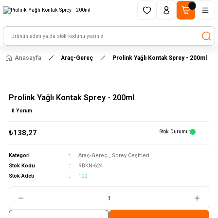
1500 TL ve üzeri alışverişlerinizde kargo ücretsiz!
HAYAL ET - TASARLA - ÇALIŞTIR
Anasayfa
Araç-Gereç
Prolink Yağlı Kontak Sprey - 200ml
Prolink Yağlı Kontak Sprey - 200ml
0 Yorum
₺138,27
Stok Durumu
Kategori
Araç-Gereç
,
Sprey Çeşitleri
Stok Kodu
RBKN-624
Stok Adeti
100