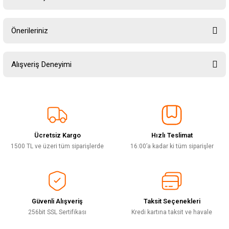
Yorum Yaz
Ürün hakkında henüz soru sorulmamış.
Önerileriniz
Soru Sor
Bu ürünün fiyat bilgisi, resim, ürün açıklamalarında ve diğer konularda
Alışveriş Deneyimi
yetersiz gördüğünüz noktaları öneri formunu kullanarak tarafımıza
iletebilirsiniz.
Görüş ve önerileriniz için teşekkür ederiz.
Sitemize ilk yorumu siz yapın!
Ürün resmi kalitesiz, bozuk veya görüntülenemiyor.
Ürün açıklamasında eksik bilgiler bulunuyor.
Ücretsiz Kargo
Hızlı Teslimat
Deneyimini Paylaş
Ürün bilgilerinde hatalar bulunuyor.
1500 TL ve üzeri tüm siparişlerde
16:00’a kadar ki tüm siparişler
Ürün fiyatı diğer sitelerden daha pahalı.
Bu ürüne benzer farklı alternatifler olmalı.
Güvenli Alışveriş
Taksit Seçenekleri
256bit SSL Sertifikası
Kredi kartına taksit ve havale