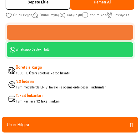
Sepete Ekle
Hemen Al
Ürünü Paylaş
Karşılaştır
Yorum Yaz
Tavsiye Et
Whatsapp Destek Hattı
Ücretsiz Kargo
1500 TL Üzeri ücretsiz kargo fırsatı!
%3 İndirim
Tüm modellerde EFT/Havale ile ödemelerde geçerli indirimler
Taksit İmkanları
Tüm kartlara 12 taksit imkanı
Ürün Bilgisi