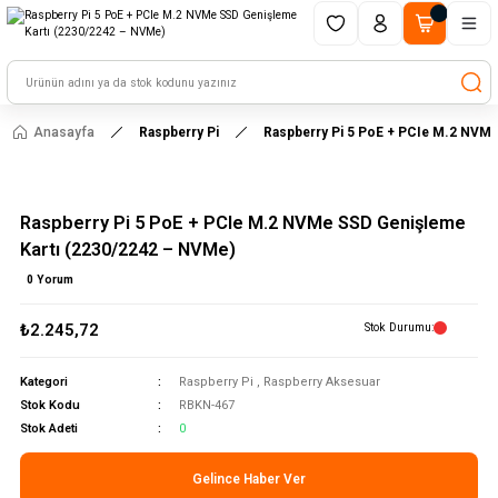
1500 TL ve üzeri alışverişlerinizde kargo ücretsiz!
HAYAL ET - TASARLA - ÇALIŞTIR
Anasayfa
Raspberry Pi
Raspberry Pi 5 PoE + PCIe M.2 NVMe
Raspberry Pi 5 PoE + PCIe M.2 NVMe SSD Genişleme
Kartı (2230/2242 – NVMe)
0 Yorum
₺2.245,72
Stok Durumu
Kategori
Raspberry Pi
,
Raspberry Aksesuar
Stok Kodu
RBKN-467
Stok Adeti
0
Gelince Haber Ver