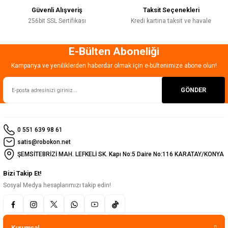
Güvenli Alışveriş
Taksit Seçenekleri
256bit SSL Sertifikası
Kredi kartına taksit ve havale
E-Bülten Aboneliği
Gönder
Kampanya ve yeniliklerden haberdar olmak için e-bültenimize abone olun!
GÖNDER
0 551 639 98 61
satis@robokon.net
ŞEMSİTEBRİZİ MAH. LEFKELİ SK. Kapı No:5 Daire No:116 KARATAY/KONYA
Bizi Takip Et!
Sosyal Medya hesaplarımızı takip edin!
Kurumsal