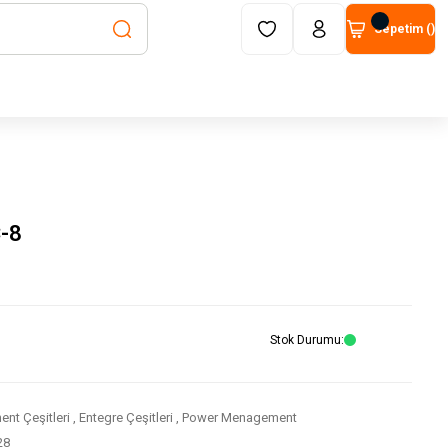
Sepetim (
)
-8
Stok Durumu
nt Çeşitleri
,
Entegre Çeşitleri
,
Power Menagement
28