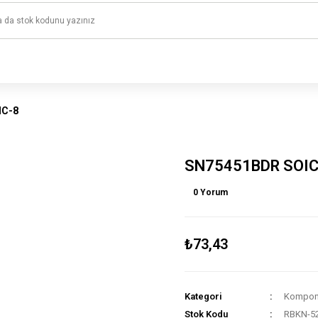
1500 TL ve üzeri alışverişlerinizde kargo ücretsiz!
HAYAL ET - TASARLA - ÇALIŞTIR
IC-8
SN75451BDR SOIC
0 Yorum
₺73,43
Kategori
Kompone
Stok Kodu
RBKN-5