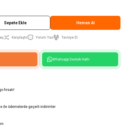
Sepete Ekle
Hemen Al
aş
Karşılaştır
Yorum Yaz
Tavsiye Et
Whatsapp Destek Hattı
o fırsatı!
 ile ödemelerde geçerli indirimler
anı