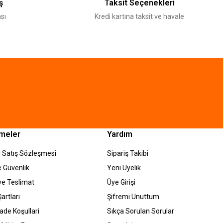
ş
Taksit Seçenekleri
sı
Kredi kartına taksit ve havale
meler
Yardım
 Satış Sözleşmesi
Sipariş Takibi
ve Güvenlik
Yeni Üyelik
e Teslimat
Üye Girişi
artları
Şifremi Unuttum
İade Koşullari
Sıkça Sorulan Sorular