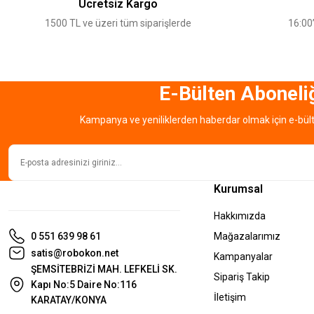
Ücretsiz Kargo
Ürün bilgilerinde hatalar bulunuyor.
1500 TL ve üzeri tüm siparişlerde
16:00’
Ürün fiyatı diğer sitelerden daha pahalı.
Bu ürüne benzer farklı alternatifler olmalı.
E-Bülten Aboneli
Kampanya ve yeniliklerden haberdar olmak için e-bül
Kurumsal
Hakkımızda
0 551 639 98 61
Mağazalarımız
satis@robokon.net
Kampanyalar
ŞEMSİTEBRİZİ MAH. LEFKELİ SK.
Sipariş Takip
Kapı No:5 Daire No:116
İletişim
KARATAY/KONYA