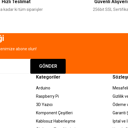
Hızlı Teslimat
Güvenli Alışveri
a kadar ki tüm siparişler
256bit SSL Sertifika
ği
tenimize abone olun!
Gönder
GÖNDER
Kategoriler
Sözleş
Arduino
Mesafeli
Raspberry Pi
Gizlilik 
3D Yazıcı
Ödeme v
Komponent Çeşitleri
Garanti Ş
Kablosuz Haberleşme
İptal ve 