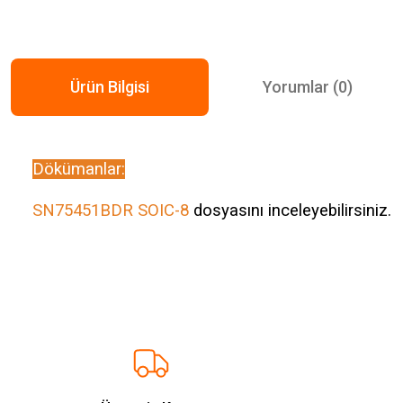
Ürün Bilgisi
Yorumlar (0)
Dökümanlar:
SN75451BDR SOIC-8
dosyasını inceleyebilirsiniz.
Bu ürünün fiyat bilgisi, resim, ürün açıklamalarında ve diğer konularda ye
Görüş ve önerileriniz için teşekkür ederiz.
Ürün resmi kalitesiz, bozuk veya görüntülenemiyor.
Ürün açıklamasında eksik bilgiler bulunuyor.