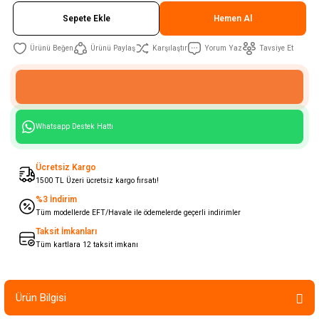
Sepete Ekle
Hemen Al
Ürünü Paylaş
Karşılaştır
Yorum Yaz
Tavsiye Et
Whatsapp Destek Hattı
Ücretsiz Kargo
1500 TL Üzeri ücretsiz kargo fırsatı!
%3 İndirim
Tüm modellerde EFT/Havale ile ödemelerde geçerli indirimler
Taksit İmkanları
Tüm kartlara 12 taksit imkanı
Ürün Bilgisi