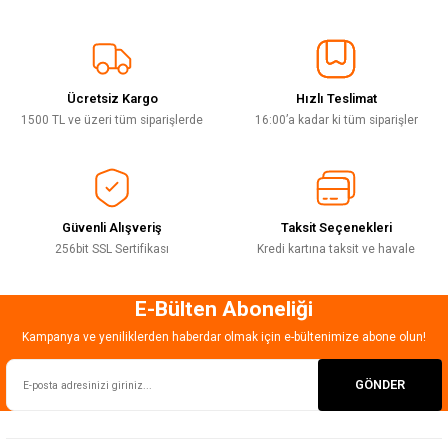
Görüş ve önerileriniz için teşekkür ederiz.
Sitemize ilk yorumu siz yapın!
Ürün resmi kalitesiz, bozuk veya görüntülenemiyor.
Ürün açıklamasında eksik bilgiler bulunuyor.
Ücretsiz Kargo
Hızlı Teslimat
Deneyimini Paylaş
Ürün bilgilerinde hatalar bulunuyor.
1500 TL ve üzeri tüm siparişlerde
16:00’a kadar ki tüm siparişler
Ürün fiyatı diğer sitelerden daha pahalı.
Bu ürüne benzer farklı alternatifler olmalı.
Güvenli Alışveriş
Taksit Seçenekleri
256bit SSL Sertifikası
Kredi kartına taksit ve havale
E-Bülten Aboneliği
Gönder
Kampanya ve yeniliklerden haberdar olmak için e-bültenimize abone olun!
GÖNDER