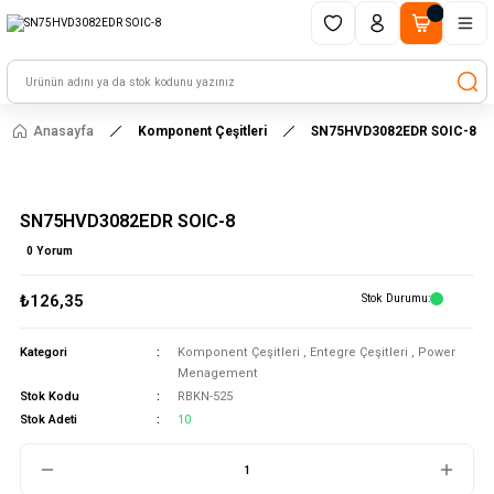
1500 TL ve üzeri alışverişlerinizde kargo ücretsiz!
HAYAL ET - TASARLA - ÇALIŞTIR
Anasayfa
Komponent Çeşitleri
SN75HVD3082EDR SOIC-8
SN75HVD3082EDR SOIC-8
0 Yorum
₺126,35
Stok Durumu
Kategori
Komponent Çeşitleri
,
Entegre Çeşitleri
,
Power
Menagement
Stok Kodu
RBKN-525
Stok Adeti
10