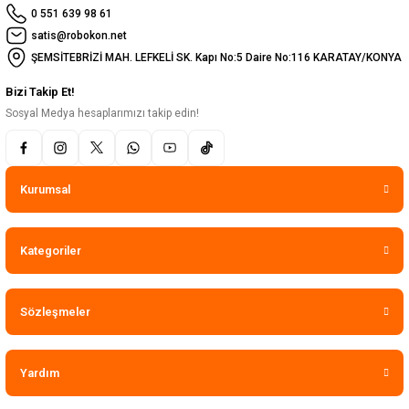
0 551 639 98 61
satis@robokon.net
ŞEMSİTEBRİZİ MAH. LEFKELİ SK. Kapı No:5 Daire No:116 KARATAY/KONYA
Bizi Takip Et!
Sosyal Medya hesaplarımızı takip edin!
Kurumsal
Kategoriler
Sözleşmeler
Yardım