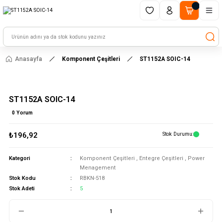
1500 TL ve üzeri alışverişlerinizde kargo ücretsiz!
HAYAL ET - TASARLA - ÇALIŞTIR
Anasayfa
Komponent Çeşitleri
ST1152A SOIC-14
ST1152A SOIC-14
0 Yorum
₺196,92
Stok Durumu
Kategori
Komponent Çeşitleri
,
Entegre Çeşitleri
,
Power
Menagement
Stok Kodu
RBKN-518
Stok Adeti
5