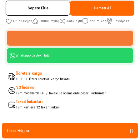
Sepete Ekle
Hemen Al
Ürünü Paylaş
Karşılaştır
Yorum Yaz
Tavsiye Et
Whatsapp Destek Hattı
Ücretsiz Kargo
1500 TL Üzeri ücretsiz kargo fırsatı!
%3 İndirim
Tüm modellerde EFT/Havale ile ödemelerde geçerli indirimler
Taksit İmkanları
Tüm kartlara 12 taksit imkanı
Ürün Bilgisi