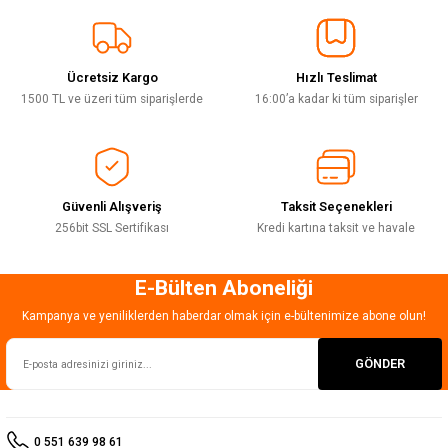
Sitemize ilk yorumu siz yapın!
Ürün resmi kalitesiz, bozuk veya görüntülenemiyor.
Ürün açıklamasında eksik bilgiler bulunuyor.
Ücretsiz Kargo
Hızlı Teslimat
Deneyimini Paylaş
Ürün bilgilerinde hatalar bulunuyor.
1500 TL ve üzeri tüm siparişlerde
16:00’a kadar ki tüm siparişler
Ürün fiyatı diğer sitelerden daha pahalı.
Bu ürüne benzer farklı alternatifler olmalı.
Güvenli Alışveriş
Taksit Seçenekleri
256bit SSL Sertifikası
Kredi kartına taksit ve havale
E-Bülten Aboneliği
Gönder
Kampanya ve yeniliklerden haberdar olmak için e-bültenimize abone olun!
GÖNDER
0 551 639 98 61