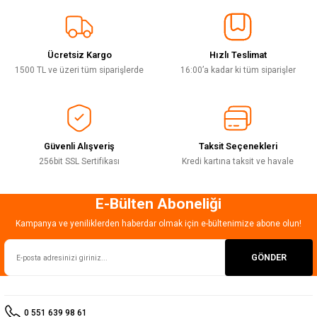
Sitemize ilk yorumu siz yapın!
Ürün resmi kalitesiz, bozuk veya görüntülenemiyor.
Ürün açıklamasında eksik bilgiler bulunuyor.
Ücretsiz Kargo
Hızlı Teslimat
Deneyimini Paylaş
Ürün bilgilerinde hatalar bulunuyor.
1500 TL ve üzeri tüm siparişlerde
16:00’a kadar ki tüm siparişler
Ürün fiyatı diğer sitelerden daha pahalı.
Bu ürüne benzer farklı alternatifler olmalı.
Güvenli Alışveriş
Taksit Seçenekleri
256bit SSL Sertifikası
Kredi kartına taksit ve havale
E-Bülten Aboneliği
Gönder
Kampanya ve yeniliklerden haberdar olmak için e-bültenimize abone olun!
GÖNDER
0 551 639 98 61