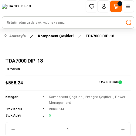
1500 TL ve üzeri alışverişlerinizde kargo ücretsiz!
HAYAL ET - TASARLA - ÇALIŞTIR
Anasayfa
Komponent Çeşitleri
TDA7000 DIP-18
TDA7000 DIP-18
0 Yorum
₺858,24
Stok Durumu
Kategori
Komponent Çeşitleri
,
Entegre Çeşitleri
,
Power
Menagement
Stok Kodu
RBKN-514
Stok Adeti
5