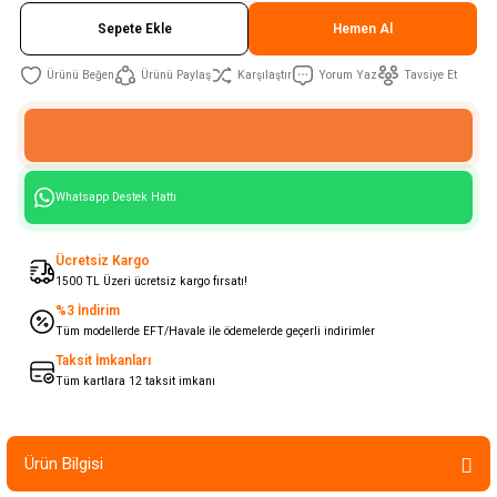
Sepete Ekle
Hemen Al
Ürünü Paylaş
Karşılaştır
Yorum Yaz
Tavsiye Et
Whatsapp Destek Hattı
Ücretsiz Kargo
1500 TL Üzeri ücretsiz kargo fırsatı!
%3 İndirim
Tüm modellerde EFT/Havale ile ödemelerde geçerli indirimler
Taksit İmkanları
Tüm kartlara 12 taksit imkanı
Ürün Bilgisi