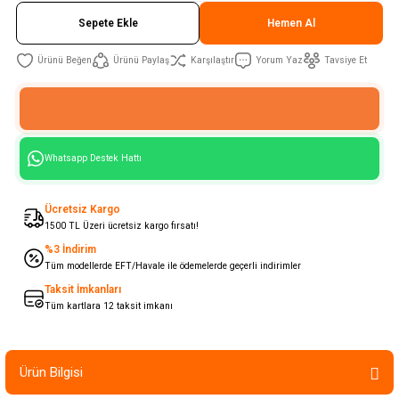
Sepete Ekle
Hemen Al
Ürünü Paylaş
Karşılaştır
Yorum Yaz
Tavsiye Et
Whatsapp Destek Hattı
Ücretsiz Kargo
1500 TL Üzeri ücretsiz kargo fırsatı!
%3 İndirim
Tüm modellerde EFT/Havale ile ödemelerde geçerli indirimler
Taksit İmkanları
Tüm kartlara 12 taksit imkanı
Ürün Bilgisi