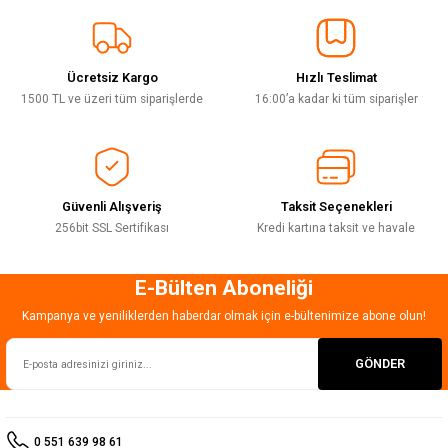
Sitemize ilk yorumu siz yapın!
Ürün resmi kalitesiz, bozuk veya görüntülenemiyor.
Ürün açıklamasında eksik bilgiler bulunuyor.
Ücretsiz Kargo
Hızlı Teslimat
Deneyimini Paylaş
Ürün bilgilerinde hatalar bulunuyor.
1500 TL ve üzeri tüm siparişlerde
16:00’a kadar ki tüm siparişler
Ürün fiyatı diğer sitelerden daha pahalı.
Bu ürüne benzer farklı alternatifler olmalı.
Güvenli Alışveriş
Taksit Seçenekleri
256bit SSL Sertifikası
Kredi kartına taksit ve havale
E-Bülten Aboneliği
Gönder
Kampanya ve yeniliklerden haberdar olmak için e-bültenimize abone olun!
GÖNDER
0 551 639 98 61