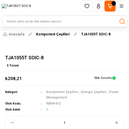
1500 TL ve üzeri alışverişlerinizde kargo ücretsiz!
HAYAL ET - TASARLA - ÇALIŞTIR
Anasayfa
Komponent Çeşitleri
TJA1055T SOIC-8
TJA1055T SOIC-8
0 Yorum
₺208,21
Stok Durumu
Kategori
Komponent Çeşitleri
,
Entegre Çeşitleri
,
Power
Menagement
Stok Kodu
RBKN-612
Stok Adeti
5