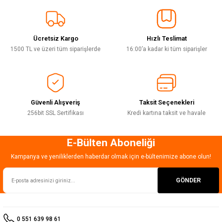
Sitemize ilk yorumu siz yapın!
Ürün resmi kalitesiz, bozuk veya görüntülenemiyor.
Ürün açıklamasında eksik bilgiler bulunuyor.
Ücretsiz Kargo
Hızlı Teslimat
Deneyimini Paylaş
Ürün bilgilerinde hatalar bulunuyor.
1500 TL ve üzeri tüm siparişlerde
16:00’a kadar ki tüm siparişler
Ürün fiyatı diğer sitelerden daha pahalı.
Bu ürüne benzer farklı alternatifler olmalı.
Güvenli Alışveriş
Taksit Seçenekleri
256bit SSL Sertifikası
Kredi kartına taksit ve havale
E-Bülten Aboneliği
Gönder
Kampanya ve yeniliklerden haberdar olmak için e-bültenimize abone olun!
GÖNDER
0 551 639 98 61