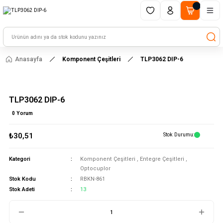
1500 TL ve üzeri alışverişlerinizde kargo ücretsiz!
HAYAL ET - TASARLA - ÇALIŞTIR
Anasayfa
Komponent Çeşitleri
TLP3062 DIP-6
TLP3062 DIP-6
0 Yorum
₺30,51
Stok Durumu
Kategori
Komponent Çeşitleri
,
Entegre Çeşitleri
,
Optocuplor
Stok Kodu
RBKN-861
Stok Adeti
13