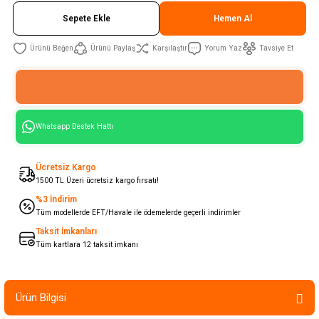
Sepete Ekle
Hemen Al
Ürünü Paylaş
Karşılaştır
Yorum Yaz
Tavsiye Et
Whatsapp Destek Hattı
Ücretsiz Kargo
1500 TL Üzeri ücretsiz kargo fırsatı!
%3 İndirim
Tüm modellerde EFT/Havale ile ödemelerde geçerli indirimler
Taksit İmkanları
Tüm kartlara 12 taksit imkanı
Ürün Bilgisi