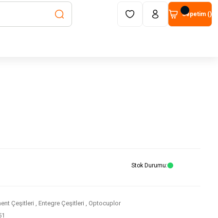
Sepetim (
)
Stok Durumu
nt Çeşitleri
,
Entegre Çeşitleri
,
Optocuplor
51