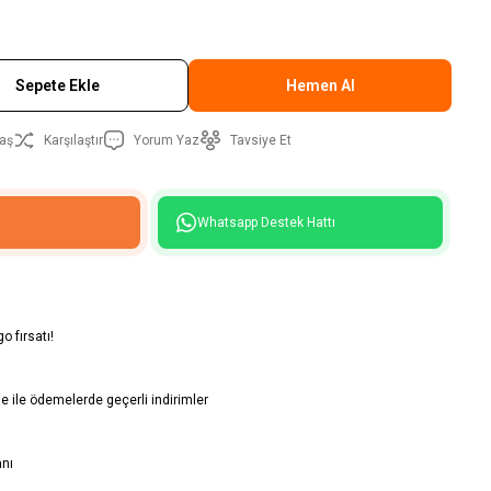
Sepete Ekle
Hemen Al
aş
Karşılaştır
Yorum Yaz
Tavsiye Et
Whatsapp Destek Hattı
o fırsatı!
 ile ödemelerde geçerli indirimler
anı