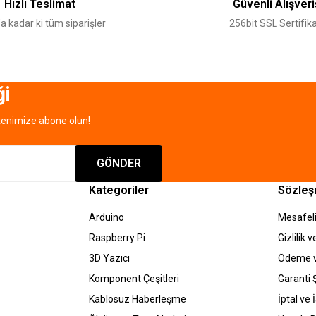
Hızlı Teslimat
Güvenli Alışveri
a kadar ki tüm siparişler
256bit SSL Sertifika
ği
tenimize abone olun!
Gönder
GÖNDER
Kategoriler
Sözleş
Arduino
Mesafeli
Raspberry Pi
Gizlilik 
3D Yazıcı
Ödeme v
Komponent Çeşitleri
Garanti Ş
Kablosuz Haberleşme
İptal ve 