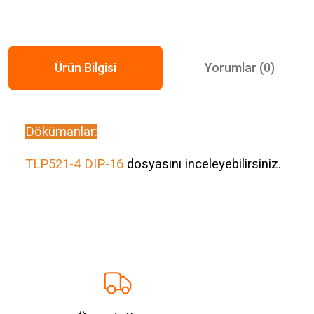
Ürün Bilgisi
Yorumlar (0)
Dökümanlar:
TLP521-4 DIP-16
dosyasını inceleyebilirsiniz.
Bu ürünün fiyat bilgisi, resim, ürün açıklamalarında ve diğer konularda ye
Görüş ve önerileriniz için teşekkür ederiz.
Ürün resmi kalitesiz, bozuk veya görüntülenemiyor.
Ürün açıklamasında eksik bilgiler bulunuyor.