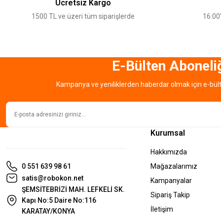
Ücretsiz Kargo
Ürün bilgilerinde hatalar bulunuyor.
1500 TL ve üzeri tüm siparişlerde
16:00’
Ürün fiyatı diğer sitelerden daha pahalı.
Bu ürüne benzer farklı alternatifler olmalı.
E-Bülten Aboneli
Kampanya ve yeniliklerden haberdar olmak için e-bül
Kurumsal
Hakkımızda
0 551 639 98 61
Mağazalarımız
satis@robokon.net
Kampanyalar
ŞEMSİTEBRİZİ MAH. LEFKELİ SK.
Sipariş Takip
Kapı No:5 Daire No:116
İletişim
KARATAY/KONYA