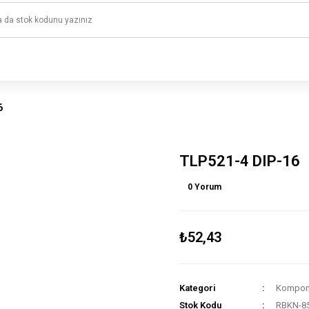
1500 TL ve üzeri alışverişlerinizde kargo ücretsiz!
HAYAL ET - TASARLA - ÇALIŞTIR
6
TLP521-4 DIP-16
0 Yorum
₺52,43
Kategori
Kompone
Stok Kodu
RBKN-8