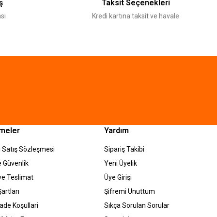
ş
Taksit Seçenekleri
sı
Kredi kartına taksit ve havale
meler
Yardım
 Satış Sözleşmesi
Sipariş Takibi
ve Güvenlik
Yeni Üyelik
e Teslimat
Üye Girişi
artları
Şifremi Unuttum
İade Koşullari
Sıkça Sorulan Sorular