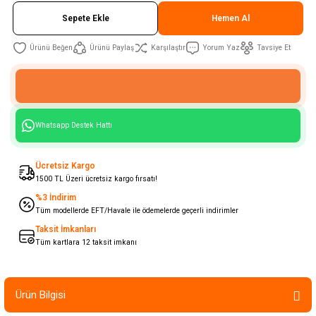
Sepete Ekle
Hemen Al
Ürünü Paylaş
Karşılaştır
Yorum Yaz
Tavsiye Et
Whatsapp Destek Hattı
Ücretsiz Kargo
1500 TL Üzeri ücretsiz kargo fırsatı!
%3 İndirim
Tüm modellerde EFT/Havale ile ödemelerde geçerli indirimler
Taksit İmkanları
Tüm kartlara 12 taksit imkanı
Ürün Bilgisi