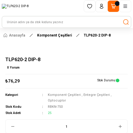
1500 TL ve üzeri alışverişlerinizde kargo ücretsiz!
HAYAL ET - TASARLA - ÇALIŞTIR
Anasayfa
Komponent Çeşitleri
TLP620-2 DIP-8
TLP620-2 DIP-8
0 Yorum
₺76,29
Stok Durumu
Kategori
Komponent Çeşitleri
,
Entegre Çeşitleri
,
Optocuplor
Stok Kodu
RBKN-750
Stok Adeti
25