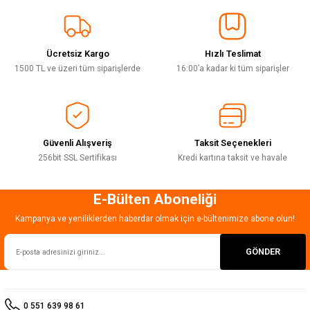
Sitemize ilk yorumu siz yapın!
Ürün resmi kalitesiz, bozuk veya görüntülenemiyor.
Ürün açıklamasında eksik bilgiler bulunuyor.
Ücretsiz Kargo
Hızlı Teslimat
Deneyimini Paylaş
Ürün bilgilerinde hatalar bulunuyor.
1500 TL ve üzeri tüm siparişlerde
16:00’a kadar ki tüm siparişler
Ürün fiyatı diğer sitelerden daha pahalı.
Bu ürüne benzer farklı alternatifler olmalı.
Güvenli Alışveriş
Taksit Seçenekleri
256bit SSL Sertifikası
Kredi kartına taksit ve havale
E-Bülten Aboneliği
Gönder
Kampanya ve yeniliklerden haberdar olmak için e-bültenimize abone olun!
GÖNDER
0 551 639 98 61