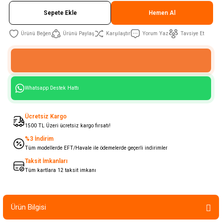
Sepete Ekle
Hemen Al
Ürünü Paylaş
Karşılaştır
Yorum Yaz
Tavsiye Et
Whatsapp Destek Hattı
Ücretsiz Kargo
1500 TL Üzeri ücretsiz kargo fırsatı!
%3 İndirim
Tüm modellerde EFT/Havale ile ödemelerde geçerli indirimler
Taksit İmkanları
Tüm kartlara 12 taksit imkanı
Ürün Bilgisi