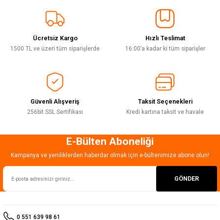
Sitemize ilk yorumu siz yapın!
Ürün resmi kalitesiz, bozuk veya görüntülenemiyor.
Ürün açıklamasında eksik bilgiler bulunuyor.
Ücretsiz Kargo
Hızlı Teslimat
Deneyimini Paylaş
Ürün bilgilerinde hatalar bulunuyor.
1500 TL ve üzeri tüm siparişlerde
16:00’a kadar ki tüm siparişler
Ürün fiyatı diğer sitelerden daha pahalı.
Bu ürüne benzer farklı alternatifler olmalı.
Güvenli Alışveriş
Taksit Seçenekleri
256bit SSL Sertifikası
Kredi kartına taksit ve havale
E-Bülten Aboneliği
Gönder
Kampanya ve yeniliklerden haberdar olmak için e-bültenimize abone olun!
GÖNDER
0 551 639 98 61