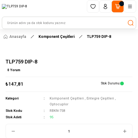
1500 TL ve üzeri alışverişlerinizde kargo ücretsiz!
HAYAL ET - TASARLA - ÇALIŞTIR
Anasayfa
Komponent Çeşitleri
TLP759 DIP-8
TLP759 DIP-8
0 Yorum
₺147,81
Stok Durumu
Kategori
Komponent Çeşitleri
,
Entegre Çeşitleri
,
Optocuplor
Stok Kodu
RBKN-758
Stok Adeti
95