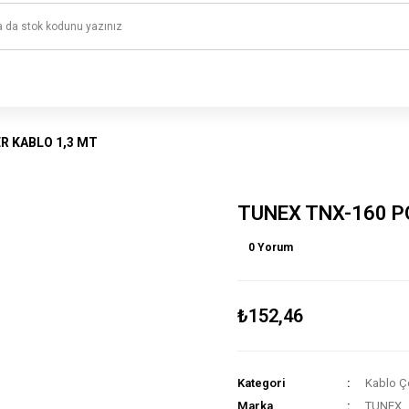
1500 TL ve üzeri alışverişlerinizde kargo ücretsiz!
HAYAL ET - TASARLA - ÇALIŞTIR
R KABLO 1,3 MT
TUNEX TNX-160 P
0 Yorum
₺152,46
Kategori
Kablo Çe
Marka
TUNEX