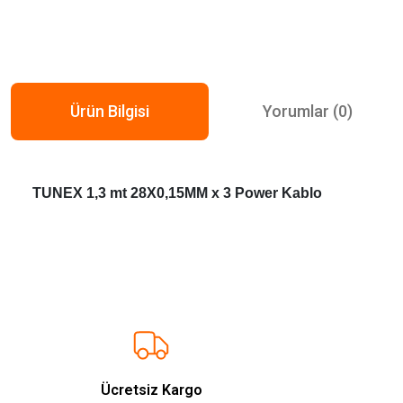
Ürün Bilgisi
Yorumlar (0)
TUNEX 1,3 mt 28X0,15MM x 3 Power Kablo
Bu ürünün fiyat bilgisi, resim, ürün açıklamalarında ve diğer konularda ye
Görüş ve önerileriniz için teşekkür ederiz.
Ürün resmi kalitesiz, bozuk veya görüntülenemiyor.
Ürün açıklamasında eksik bilgiler bulunuyor.
Ücretsiz Kargo