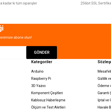
a kadar ki tüm siparişler
256bit SSL Sertifika
ği
tenimize abone olun!
Gönder
GÖNDER
Kategoriler
Sözleş
Arduino
Mesafeli
Raspberry Pi
Gizlilik 
3D Yazıcı
Ödeme v
Komponent Çeşitleri
Garanti Ş
Kablosuz Haberleşme
İptal ve 
Ölçüm ve Test Aletleri
Havale B