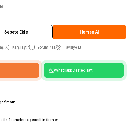
46
Sepete Ekle
Hemen Al
aş
Karşılaştır
Yorum Yaz
Tavsiye Et
Whatsapp Destek Hattı
o fırsatı!
 ile ödemelerde geçerli indirimler