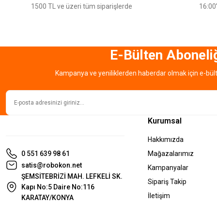
Ürün bilgilerinde hatalar bulunuyor.
1500 TL ve üzeri tüm siparişlerde
16:00’
Ürün fiyatı diğer sitelerden daha pahalı.
Bu ürüne benzer farklı alternatifler olmalı.
E-Bülten Aboneli
Kampanya ve yeniliklerden haberdar olmak için e-bül
Kurumsal
Hakkımızda
0 551 639 98 61
Mağazalarımız
satis@robokon.net
Kampanyalar
ŞEMSİTEBRİZİ MAH. LEFKELİ SK.
Sipariş Takip
Kapı No:5 Daire No:116
İletişim
KARATAY/KONYA