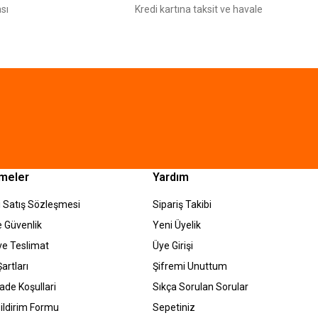
sı
Kredi kartına taksit ve havale
meler
Yardım
 Satış Sözleşmesi
Sipariş Takibi
ve Güvenlik
Yeni Üyelik
e Teslimat
Üye Girişi
artları
Şifremi Unuttum
İade Koşullari
Sıkça Sorulan Sorular
ildirim Formu
Sepetiniz