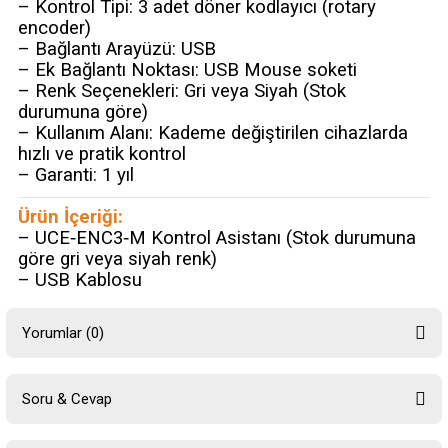
– Kontrol Tipi: 3 adet döner kodlayıcı (rotary
encoder)
– Bağlantı Arayüzü: USB
– Ek Bağlantı Noktası: USB Mouse soketi
– Renk Seçenekleri: Gri veya Siyah (Stok
durumuna göre)
– Kullanım Alanı: Kademe değiştirilen cihazlarda
hızlı ve pratik kontrol
– Garanti: 1 yıl
Ürün İçeriği:
– UCE‑ENC3‑M Kontrol Asistanı (Stok durumuna
göre gri veya siyah renk)
– USB Kablosu
Yorumlar (0)
Soru & Cevap
Bu ürüne ilk yorumu siz yapın!