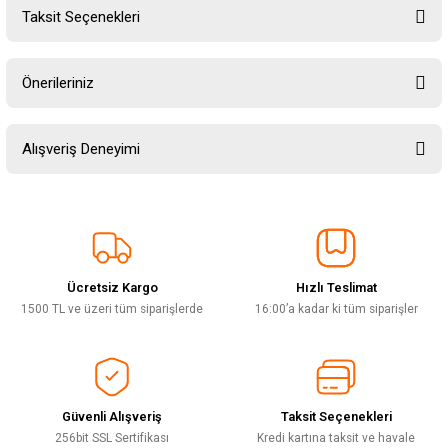
Taksit Seçenekleri
Yorum Yaz
Ürün hakkında henüz soru sorulmamış.
Önerileriniz
Soru Sor
Bu ürünün fiyat bilgisi, resim, ürün açıklamalarında ve diğer konularda
Alışveriş Deneyimi
yetersiz gördüğünüz noktaları öneri formunu kullanarak tarafımıza
iletebilirsiniz.
Görüş ve önerileriniz için teşekkür ederiz.
Sitemize ilk yorumu siz yapın!
Ürün resmi kalitesiz, bozuk veya görüntülenemiyor.
Ürün açıklamasında eksik bilgiler bulunuyor.
Ücretsiz Kargo
Hızlı Teslimat
Deneyimini Paylaş
Ürün bilgilerinde hatalar bulunuyor.
1500 TL ve üzeri tüm siparişlerde
16:00’a kadar ki tüm siparişler
Ürün fiyatı diğer sitelerden daha pahalı.
Bu ürüne benzer farklı alternatifler olmalı.
Güvenli Alışveriş
Taksit Seçenekleri
256bit SSL Sertifikası
Kredi kartına taksit ve havale