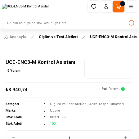
1500 TL ve üzeri alışverişlerinizde kargo ücretsiz!
HAYAL ET - TASARLA - ÇALIŞTIR
Anasayfa
Ölçüm ve Test Aletleri
UCE-ENC3-M Kontrol Asist
UCE-ENC3-M Kontrol Asistanı
0 Yorum
₺3.940,74
Stok Durumu
Kategori
Ölçüm ve Test Aletleri
,
Arıza Tespit Cihazları
Marka
Ucore
Stok Kodu
RBKN-176
Stok Adeti
100