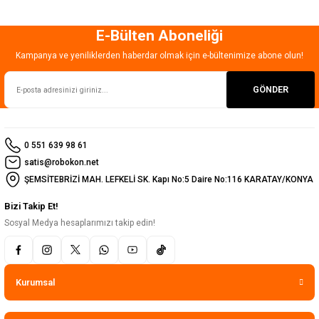
E-Bülten Aboneliği
Gönder
Kampanya ve yeniliklerden haberdar olmak için e-bültenimize abone olun!
GÖNDER
0 551 639 98 61
satis@robokon.net
ŞEMSİTEBRİZİ MAH. LEFKELİ SK. Kapı No:5 Daire No:116 KARATAY/KONYA
Bizi Takip Et!
Sosyal Medya hesaplarımızı takip edin!
Kurumsal