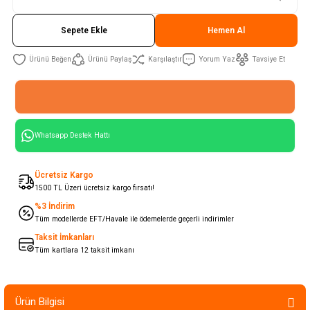
Sepete Ekle
Hemen Al
Ürünü Paylaş
Karşılaştır
Yorum Yaz
Tavsiye Et
Whatsapp Destek Hattı
Ücretsiz Kargo
1500 TL Üzeri ücretsiz kargo fırsatı!
%3 İndirim
Tüm modellerde EFT/Havale ile ödemelerde geçerli indirimler
Taksit İmkanları
Tüm kartlara 12 taksit imkanı
Ürün Bilgisi