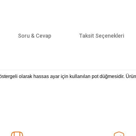
Soru & Cevap
Taksit Seçenekleri
 göstergeli olarak hassas ayar için kullanılan pot düğmesidir. Ü
tersiz gördüğünüz noktaları öneri formunu kullanarak tarafımıza iletebilirsiniz.
Ürün hakkında henüz soru sorulmamış.
Bu ürüne ilk yorumu siz yapın!
Sitemize ilk yorumu siz yapın!