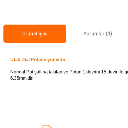
Ürün Bilgisi
Yorumlar (0)
Ufak Dial Potansiyometre
Normal Pot şaftına takılan ve Potun 1 devrini 15 devir ile
6.35mm'dir.
Bu ürünün fiyat bilgisi, resim, ürün açıklamalarında ve diğer konularda ye
Görüş ve önerileriniz için teşekkür ederiz.