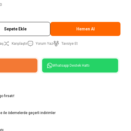
0
Sepete Ekle
Hemen Al
aş
Karşılaştır
Yorum Yaz
Tavsiye Et
Whatsapp Destek Hattı
o fırsatı!
 ile ödemelerde geçerli indirimler
anı