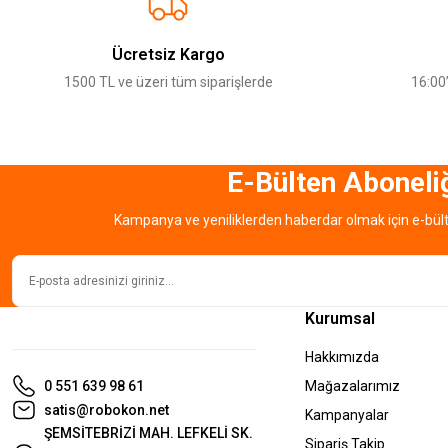
Ürün resmi kalitesiz, bozuk veya görüntülenemiyor.
Ürün açıklamasında eksik bilgiler bulunuyor.
Ücretsiz Kargo
Ürün bilgilerinde hatalar bulunuyor.
1500 TL ve üzeri tüm siparişlerde
16:00’
Ürün fiyatı diğer sitelerden daha pahalı.
Bu ürüne benzer farklı alternatifler olmalı.
E-Bülten Aboneli
Kampanya ve yeniliklerden haberdar olmak için e-bül
Kurumsal
Hakkımızda
0 551 639 98 61
Mağazalarımız
satis@robokon.net
Kampanyalar
ŞEMSİTEBRİZİ MAH. LEFKELİ SK.
Sipariş Takip