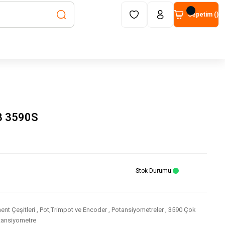
Sepetim (
)
3 3590S
Stok Durumu
nt Çeşitleri
,
Pot,Trimpot ve Encoder
,
Potansiyometreler
,
3590 Çok
tansiyometre