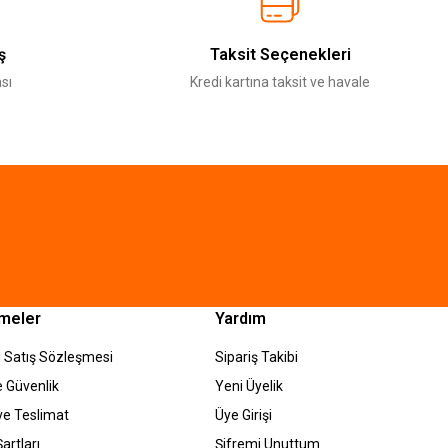
ş
Taksit Seçenekleri
sı
Kredi kartına taksit ve havale
meler
Yardım
 Satış Sözleşmesi
Sipariş Takibi
ve Güvenlik
Yeni Üyelik
e Teslimat
Üye Girişi
artları
Şifremi Unuttum