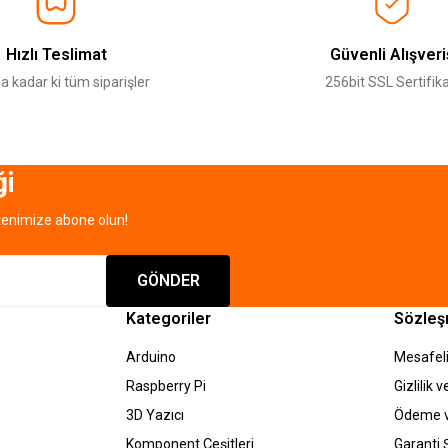
Deneyimini Paylaş
Yorum Yaz
Soru Sor
Hızlı Teslimat
Güvenli Alışveri
a kadar ki tüm siparişler
256bit SSL Sertifika
ği
tenimize abone olun!
Gönder
GÖNDER
Kategoriler
Sözleş
Arduino
Mesafeli
Raspberry Pi
Gizlilik 
3D Yazıcı
Ödeme v
Komponent Çeşitleri
Garanti Ş