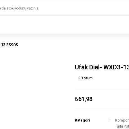
1500 TL ve üzeri alışverişlerinizde kargo ücretsiz!
HAYAL ET - TASARLA - ÇALIŞTIR
-13 3590S
Ufak Dial- WXD3-1
0 Yorum
₺61,98
Kategori
Kompone
Turlu Po