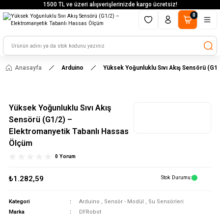
1500 TL ve üzeri alışverişlerinizde kargo ücretsiz!
0
Anasayfa
Arduino
Yüksek Yoğunluklu Sıvı Akış Sensörü (G1/
Yüksek Yoğunluklu Sıvı Akış
Sensörü (G1/2) –
Elektromanyetik Tabanlı Hassas
Ölçüm
0 Yorum
₺1.282,59
Stok Durumu
Kategori
Arduino
,
Sensör - Modül
,
Su Sensörleri
Marka
DFRobot