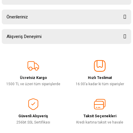
Yorum Yaz
Ürün hakkında henüz soru sorulmamış.
Önerileriniz
Soru Sor
Bu ürünün fiyat bilgisi, resim, ürün açıklamalarında ve diğer konularda
Alışveriş Deneyimi
yetersiz gördüğünüz noktaları öneri formunu kullanarak tarafımıza
iletebilirsiniz.
Görüş ve önerileriniz için teşekkür ederiz.
Sitemize ilk yorumu siz yapın!
Ürün resmi kalitesiz, bozuk veya görüntülenemiyor.
Ürün açıklamasında eksik bilgiler bulunuyor.
Ücretsiz Kargo
Hızlı Teslimat
Deneyimini Paylaş
Ürün bilgilerinde hatalar bulunuyor.
1500 TL ve üzeri tüm siparişlerde
16:00’a kadar ki tüm siparişler
Ürün fiyatı diğer sitelerden daha pahalı.
Bu ürüne benzer farklı alternatifler olmalı.
Güvenli Alışveriş
Taksit Seçenekleri
256bit SSL Sertifikası
Kredi kartına taksit ve havale