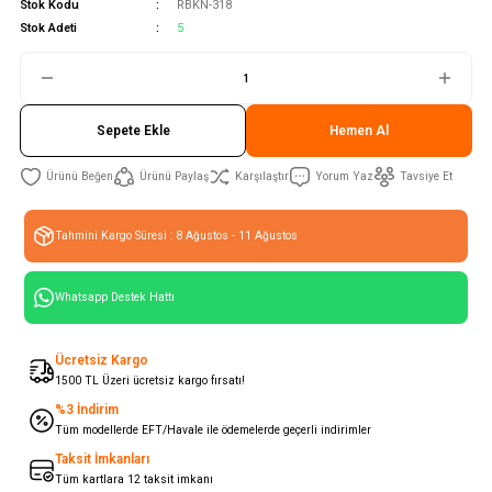
Stok Kodu
RBKN-318
Stok Adeti
5
Sepete Ekle
Hemen Al
Ürünü Paylaş
Karşılaştır
Yorum Yaz
Tavsiye Et
Tahmini Kargo Süresi : 8 Ağustos - 11 Ağustos
Whatsapp Destek Hattı
Ücretsiz Kargo
1500 TL Üzeri ücretsiz kargo fırsatı!
%3 İndirim
Tüm modellerde EFT/Havale ile ödemelerde geçerli indirimler
Taksit İmkanları
Tüm kartlara 12 taksit imkanı