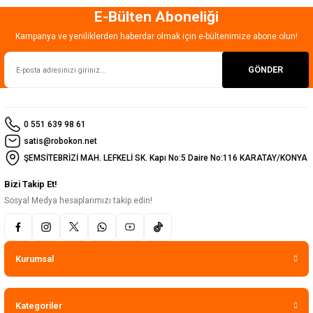
E-Bülten Aboneliği
Gönder
Kampanya ve yeniliklerden haberdar olmak için e-bültenimize abone olun!
GÖNDER
0 551 639 98 61
satis@robokon.net
ŞEMSİTEBRİZİ MAH. LEFKELİ SK. Kapı No:5 Daire No:116 KARATAY/KONYA
Bizi Takip Et!
Sosyal Medya hesaplarımızı takip edin!
Kurumsal
Kategoriler